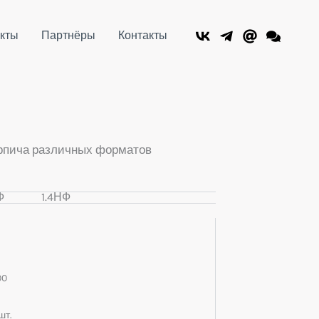
кты
Партнёры
Контакты
рпича различных форматов
Ф
1.4НФ
00
шт.