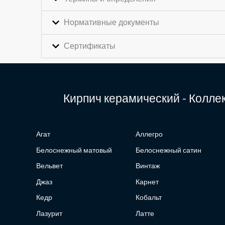
Нормативные документы
Сертификаты
Кирпич керамический - Колл
Агат
Аллегро
Белоснежный матовый
Белоснежный сатин
Вельвет
Винтаж
Джаз
Карнет
Кедр
Кобальт
Лазурит
Латте