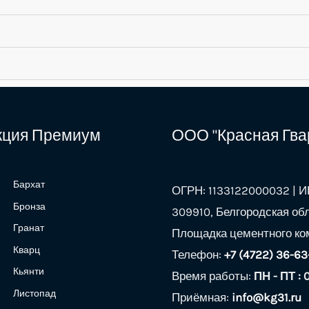
екция Премиум
ООО "Красная Гва
Бархат
ОГРН: 1133122000032 | ИН
Бронза
309910, Белгородская обл
Гранат
Площадка цементного ком
Кварц
Телефон:
+7 (4722) 36-63
Кьянти
Время работы:
ПН - ПТ : 
Листопад
Приёмная:
info@kg31.ru