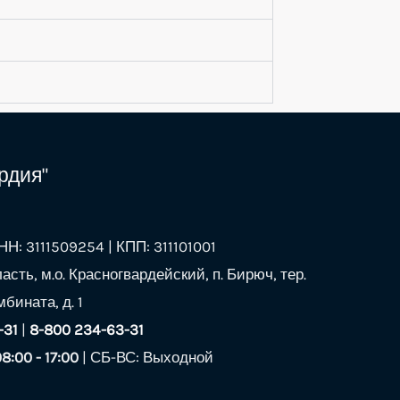
рдия"
Н: 3111509254 | КПП: 311101001
асть, м.о. Красногвардейский, п. Бирюч, тер.
бината, д. 1
-31
|
8-800 234-63-31
08:00 - 17:00
| СБ-ВС: Выходной