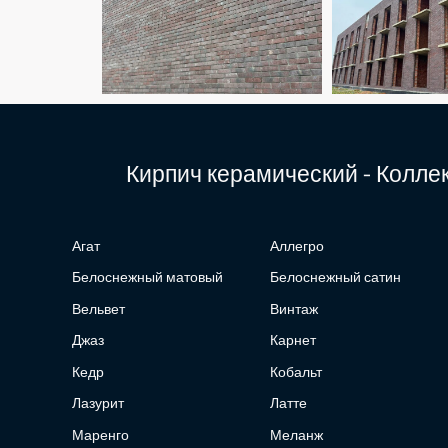
Кирпич керамический - Колл
Агат
Аллегро
Белоснежный матовый
Белоснежный сатин
Вельвет
Винтаж
Джаз
Карнет
Кедр
Кобальт
Лазурит
Латте
Маренго
Меланж