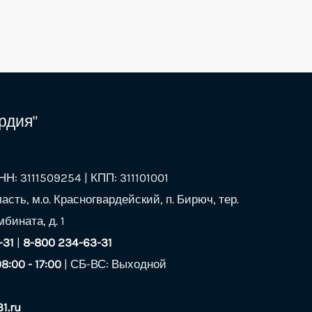
рдия"
Н: 3111509254 | КПП: 311101001
асть, м.о. Красногвардейский, п. Бирюч, тер.
бината, д. 1
-31
|
8-800 234-63-31
08:00 - 17:00
| СБ-ВС: Выходной
1.ru