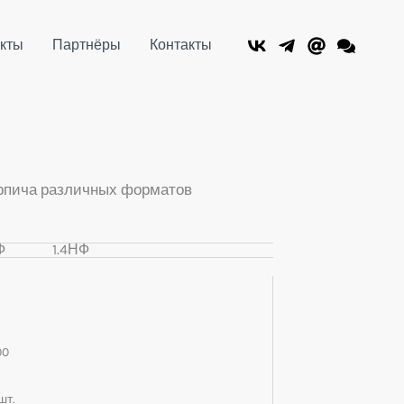
кты
Партнёры
Контакты
рпича различных форматов
Ф
1.4НФ
00
шт.