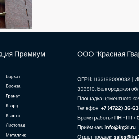
екция Премиум
ООО "Красная Гва
Бархат
ОГРН: 1133122000032 | ИН
Бронза
309910, Белгородская обл
Гранат
Площадка цементного ком
Кварц
Телефон:
+7 (4722) 36-63
Кьянти
Время работы:
ПН - ПТ : 
Листопад
Приёмная:
info@kg31.ru
Металлик
Отдел продаж:
sales@kg3