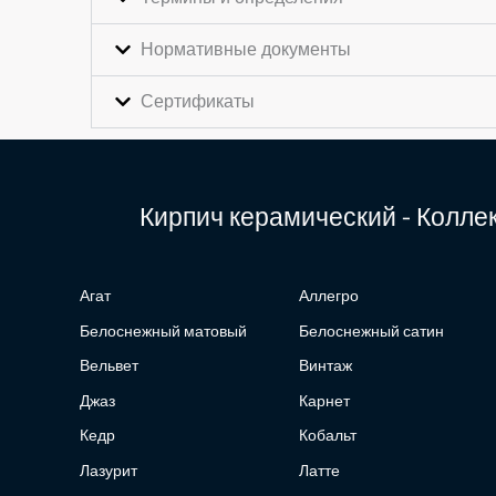
Нормативные документы
Сертификаты
Кирпич керамический - Колл
Агат
Аллегро
Белоснежный матовый
Белоснежный сатин
Вельвет
Винтаж
Джаз
Карнет
Кедр
Кобальт
Лазурит
Латте