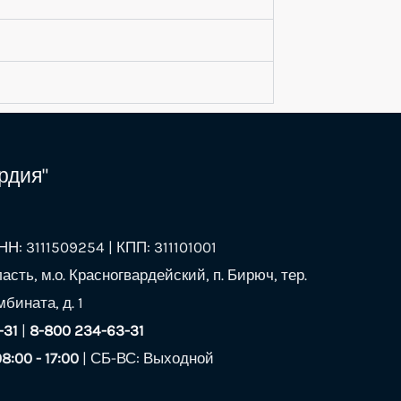
рдия"
Н: 3111509254 | КПП: 311101001
асть, м.о. Красногвардейский, п. Бирюч, тер.
бината, д. 1
-31
|
8-800 234-63-31
08:00 - 17:00
| СБ-ВС: Выходной