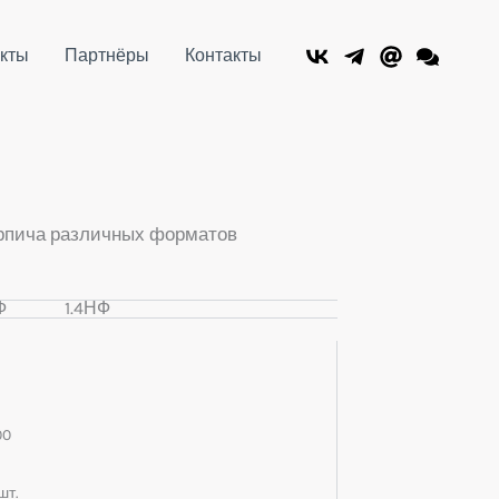
кты
Партнёры
Контакты
рпича различных форматов
Ф
1.4НФ
00
шт.