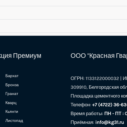
екция Премиум
ООО "Красная Гва
Бархат
ОГРН: 1133122000032 | ИН
Бронза
309910, Белгородская обл
Гранат
Площадка цементного ком
Кварц
Телефон:
+7 (4722) 36-63
Кьянти
Время работы:
ПН - ПТ : 
Листопад
Приёмная:
info@kg31.ru