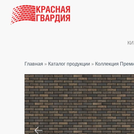
Перейти
к
содержимому
КИ
Главная
»
Каталог продукции
»
Коллекция Прем